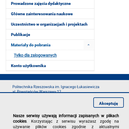
Prowadzone zajęcia dydaktyczne
Główne zainteresowania naukowe
Uczestnictwo w organizacjach i projektach
Publikacje
Materiały do pobrania
Tylko dla zalogowanych
Konto użytkownika
Politechnika Rzeszowska im. Ignacego Łukasiewicza
al. Powstańców Warszawy 12
35-029 Rzeszów
Akceptuję
tel.: +48 17 865 11 00
fax: +48 17 854 12 60
Nasze serwisy używają informacji zapisanych w plikach
e-mail:
kancelaria@prz.edu.pl
cookies
. Korzystając z serwisu wyrażasz zgodę na
Deklaracja dostępności
używanie plików cookies zgodnie z aktualnymi