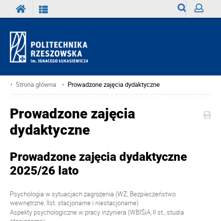
Wyszukiwark
Zaloguj
Strona główna
Prowadzone zajęcia dydaktyczne
Prowadzone zajęcia
dydaktyczne
Prowadzone zajęcia dydaktyczne
2025/26 lato
Psychologia
w sytuacjach zagrożenia (WZ, Bezpieczeństwo
wewnętrzne, IIst. stacjonarne i niestacjonarne)
Aspekty psychologiczne w pracy inżyniera (WBIŚiA, II st., studia
stacjonarne)