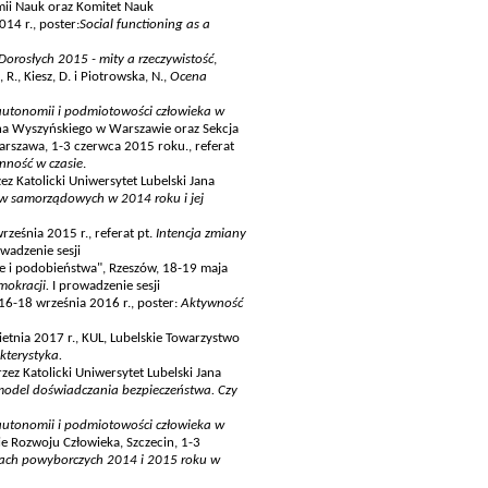
emii Nauk oraz Komitet Nauk
14 r., poster:
Social functioning as a
orosłych 2015 - mity a rzeczywistość
,
R., Kiesz, D. i Piotrowska, N.,
Ocena
utonomii i podmiotowości człowieka w
fana Wyszyńskiego w Warszawie oraz Sekcja
rszawa, 1-3 czerwca 2015 roku., referat
enność w czasie
.
z Katolicki Uniwersytet Lubelski Jana
 samorządowych w 2014 roku i jej
rześnia 2015 r., referat pt.
Intencja zmiany
owadzenie sesji
e i podobieństwa", Rzeszów, 18-19 maja
mokracji.
I prowadzenie sesji
 16-18 września 2016 r., poster:
Aktywność
etnia 2017 r., KUL, Lubelskie Towarzystwo
kterystyka.
ez Katolicki Uniwersytet Lubelski Jana
del doświadczania bezpieczeństwa. Czy
utonomii i podmiotowości człowieka w
ie Rozwoju Człowieka, Szczecin, 1-3
ach powyborczych 2014 i 2015 roku w