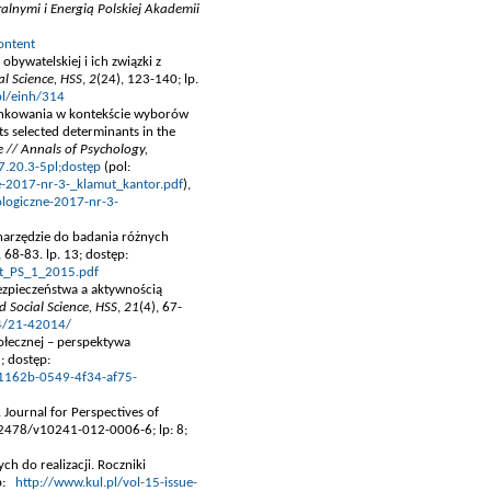
lnymi i Energią Polskiej Akademii
ontent
obywatelskiej i ich związki z
al Science, HSS
,
2
(24), 123-140; lp.
bl/einh/314
arunkowania w kontekście wyborów
 selected determinants in the
e // Annals of Psychology,
7.20.3-5pl;dostęp
(pol:
e-2017-nr-3-_klamut_kantor.pdf
),
ologiczne-2017-nr-3-
 narzędzie do badania różnych
, 68-83. lp. 13; dostęp:
ut_PS_1_2015.pdf
zpieczeństwa a aktywnością
 Social Science, HSS
,
21
(4), 67-
14/21-42014/
ołecznej – perspektywa
5; dostęp:
d1162b-0549-4f34-af75-
. Journal for Perspectives of
0.2478/v10241-012-0006-6; lp: 8;
ch do realizacji. Roczniki
ęp:
http://www.kul.pl/vol-15-issue-