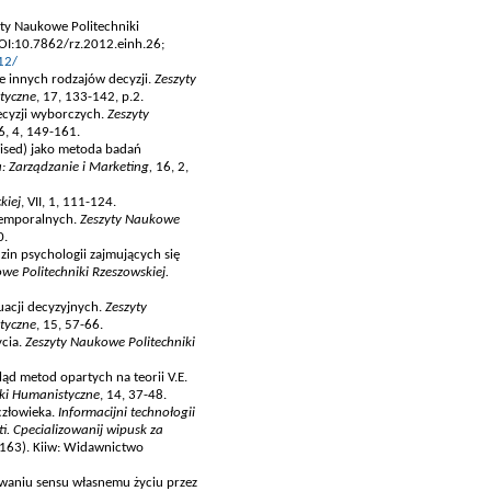
yty Naukowe Politechniki
DOI:10.7862/rz.2012.einh.26;
12/
e innych rodzajów decyzji.
Zeszyty
tyczne
, 17, 133-142, p.2.
ecyzji wyborczych.
Zeszyty
16, 4, 149-161.
evised) jako metoda badań
a: Zarządzanie i Marketing,
16, 2,
kiej
, VII, 1, 111-124.
 temporalnych.
Zeszyty Naukowe
0.
zin psychologii zajmujących się
we Politechniki Rzeszowskiej.
uacji decyzyjnych.
Zeszyty
tyczne
, 15, 57-66.
ycia.
Zeszyty Naukowe Politechniki
ąd metod opartych na teorii V.E.
uki Humanistyczne
, 14, 37-48.
człowieka.
Informacijni technołogii
ti. Cpecializowanij wipusk za
-163). Kiiw: Widawnictwo
awaniu sensu własnemu życiu przez