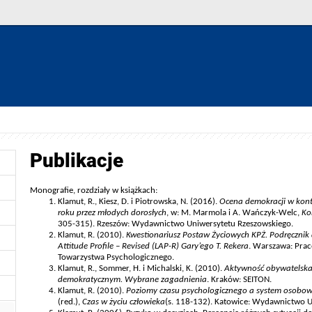
Publikacje
Monografie, rozdziały w książkach:
Klamut, R., Kiesz, D. i Piotrowska, N. (2016).
Ocena demokracji w kon
roku przez młodych dorosłych
, w: M. Marmola i A. Wańczyk-Welc,
Ko
305-315). Rzeszów: Wydawnictwo Uniwersytetu Rzeszowskiego.
Klamut, R. (2010).
Kwestionariusz Postaw Życiowych KPŻ. Podręcznik d
Attitude Profile – Revised (LAP-R) Gary’ego T. Rekera
. Warszawa: Prac
Towarzystwa Psychologicznego.
Klamut, R., Sommer, H. i Michalski, K. (2010).
Aktywność obywatelska
demokratycznym. Wybrane zagadnienia
. Kraków: SEITON.
Klamut, R. (2010).
Poziomy czasu psychologicznego a system osobow
(red.),
Czas w życiu człowieka
(s. 118-132). Katowice: Wydawnictwo U