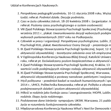
Udział w Konferencjach Naukowych:
Perspektywy pedagogiki podmiotu,
10-11 stycznia 2008 roku, Wyżs
Łodzi; referat:
Podmiot działa. Decyzje podmiotu.
Czas w życiu człowieka,
Ustroń, 18-20 kwietnia 2008 r. (organizator: I
referat:
Poziomy czasu psychologicznego a system osobowości.
VIII Zjazd Polskiego Stowarzyszenia Psychologii Społecznej (
Psycholog
września 2011 r., plakat:
Uwarunkowania decyzji wyborczych podejm
wyborach parlamentarnych 2007 roku na Podkarpaciu.
Człowiek w pracy i organizacji. Perspektywa psychologiczna,
Lublin, 
Psychologii KUL; plakat:
Kwestionariusz Oceny Decyzji – prezentacja 
IX Zjazd Polskiego Stowarzyszenia Psychologii Społecznej, Sopot, 12-1
aktywności obywatelskiej – teoretyczne założenia oraz ich empiryczna
V Ogólnopolska Konferencja Naukowa
Bliżej Emocji
, Katolicki Uniwer
roku, referat pt. D
oświadczany poziom bezpieczeństwa a aktywność 
X Zjazd Polskiego Stowarzyszenia Psychologii Społecznej, Kraków, 13-
wartości osób podejmujących różnego rodzaju aktywność obywatels
XI Zjazd Polskiego Stowarzyszenia Psychologii Społecznej, Warszawa, 
aktywności obywatelskiej a postawy narodowe: patriotyzm i nacjona
Myśl polityczna – przedmiot badań w naukach humanistycznych i spo
2014 r., UMCS, Politechnika Rzeszowska; referat pt.
Polityka a obywat
podejmowanych działań i poziom aktywności obywatelskiej.
Miłość w rodzinie jako funkcja czasu i zaangażowania;
MOPR, Lublin, 
rodzinie. Etapy życia rodzinnego.
Podstawowe dane istnienia -
sympozjum
;
UKSW, Warszawa, 21 paździe
życia w rozumieniu funkcjonowania człowieka
.
Międzynarodowa Konferencja Naukowa
What's Next for Democratic 