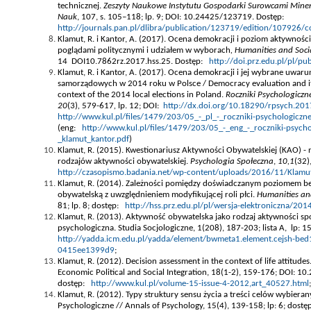
technicznej.
Zeszyty Naukowe Instytutu Gospodarki Surowcami Minera
Nauk
, 107, s. 105–118; lp. 9; DOI: 10.24425/123719. Dostęp:
http://journals.pan.pl/dlibra/publication/123719/edition/107926/c
Klamut, R. i Kantor, A. (2017). Ocena demokracji i poziom aktywności 
poglądami politycznymi i udziałem w wyborach
, Humanities and Soci
14 DOI10.7862rz.2017.hss.25. Dostęp:
http://doi.prz.edu.pl/pl/pu
Klamut, R. i Kantor, A. (2017). Ocena demokracji i jej wybrane uw
samorządowych w 2014 roku w Polsce / Democracy evaluation and its
context of the 2014 local elections in Poland.
Roczniki Psychologiczn
20
(3)
,
579-617
,
lp. 12; DOI:
http://dx.doi.org/10.18290/rpsych.201
http://www.kul.pl/files/1479/203/05_-_pl_-_roczniki-psychologiczn
(eng:
http://www.kul.pl/files/1479/203/05_-_eng_-_roczniki-psych
_klamut_kantor.pdf
)
Klamut, R. (2015). Kwestionariusz Aktywności Obywatelskiej (KAO) -
rodzajów aktywności obywatelskiej.
Psychologia Społeczna
,
10,1
(32)
http://czasopismo.badania.net/wp-content/uploads/2016/11/Klam
Klamut, R. (2014). Zależności pomiędzy doświadczanym poziomem be
obywatelską z uwzględnieniem modyfikującej roli płci.
Humanities and
81; lp. 8; dostęp:
http://hss.prz.edu.pl/pl/wersja-elektroniczna/20
Klamut, R. (2013). Aktywność obywatelska jako rodzaj aktywności sp
psychologiczna. Studia Socjologiczne, 1(208), 187-203; lista A, lp: 1
http://yadda.icm.edu.pl/yadda/element/bwmeta1.element.cejsh-be
0415ee1399d9
;
Klamut, R. (2012). Decision assessment in the context of life attitudes
Economic Political and Social Integration, 18(1-2), 159-176; DOI: 1
dostęp:
http://www.kul.pl/volume-15-issue-4-2012,art_40527.html
;
Klamut, R. (2012). Typy struktury sensu życia a treści celów wybierany
Psychologiczne // Annals of Psychology, 15(4), 139-158; lp: 6; dost