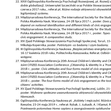
XXVI Ogólnopolska Konferencja Psychologii Rozwojowej, pt.
Rozwój a
dobie globalizacji
, Uniwersytet Szczeciński oraz Polskie Stowarzyszen
czerwca 2017 roku., referat pt.
Różne rodzaje aktywności obywatelski
legitymizacji systemu.
Międzynarodowa Konferencja, The International Society for the Study 
Polska Akademia Nauk; Warszawa, 24-28 lipca 2017 r., poster:
Does p
depend on national identification and different kinds of civic engag
Międzynarodowa Konferencja, The International Society for the Study 
Polska Akademia Nauk; Warszawa, 24-28 lipca 2017 r., poster:
Types 
civic engagement. A comparative study
.
XIV Zjazd Polskiego Stowarzyszenia Psychologii Społecznej, Toruń, 15
Mikołaja Kopernika; poster:
Patriotyzm -co badamy i czym badamy
.
III Ogólnopolska Konferencja Naukowa „Bezpieczeństwo energetyczne 
16-17 kwietnia 2018 roku, Politechnika Rzeszowska; Referat:
Odbiór 
wstępne
.
Międzynarodowa Konferencja 20th Annual Children’s Identity and Ci
Joint CITIZED Association Conference „Citizenship & Identity in a ‘P
2018 r., poster:
Civic attitudes and four-forms model of civic engage
Międzynarodowa Konferencja 20th Annual Children’s Identity and Ci
Joint CITIZED Association Conference „Citizenship & Identity in a ‘P
2018 r., poster:
The four-forms model of civic engagement as the tool
citizens' activities.
XV Zjazd Polskiego Stowarzyszenia Psychologii Społecznej, Lublin, 21
poster:
Wybrane społeczne uwarunkowania aktywności obywatelskie
Niemczech.
Ogólnopolska Konferencja Naukowa pt. „Kobiety i mężczyźni. Różnice
Rzeszów, 23-24 maja 2019 r., referat: Rybak, J., Łukasik, A. i Klamut, R
Przetrwanie potomstwa Homo sapiens a zaangażowanie opiekunów 