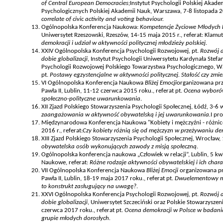
of Central European Democracies;
Instytut Psychologii Polskiej Akad
Psychologicznych Polskiej Akademii Nauk, Warszawa, 7-8 listopada 20
correlate of civic activity and voting behaviour.
Ogólnopolska Konferencja Naukowa:
Kompetencje Życiowe Młodych D
Uniwersytet Rzeszowski, Rzeszów, 14-15 maja 2015 r., referat: Klamut, 
demokracji i udział w aktywności politycznej młodzieży polskiej
.
XXIV Ogólnopolska Konferencja Psychologii Rozwojowej, pt.
Rozwój a
dobie globalizacji
, Instytut Psychologii Uniwersytetu Kardynała Ste
Psychologii Rozwojowej Polskiego Towarzystwa Psychologicznego, Wa
pt.
Postawy egzystencjalne w aktywności politycznej. Stałość czy zmi
VI Ogólnopolska Konferencja Naukowa
Bliżej Emocji
organizowana prze
Pawła II, Lublin, 11-12 czerwca 2015 roku., referat pt.
Ocena wyborów
społeczno-polityczne uwarunkowania
.
XII Zjazd Polskiego Stowarzyszenia Psychologii Społecznej, Łódź, 3-6 w
zaangażowania w aktywność obywatelską i jej uwarunkowania.
I pr
Międzynarodowa Konferencja Naukowa "Kobiety i mężczyźni - różnic
2016 r., referat:
Czy kobiety różnią się od mężczyzn w przeżywaniu de
XIII Zjazd Polskiego Stowarzyszenia Psychologii Społecznej, Wrocław,
obywatelska osób wykonujących zawody z misją społeczną
.
Ogólnopolska konferencja naukowa „Człowiek w relacji”, Lublin, 5 kwi
Naukowe, referat:
Różne rodzaje aktywności obywatelskiej i ich chara
VII Ogólnopolska Konferencja Naukowa
Bliżej Emocji
organizowana prz
Pawła II, Lublin, 18-19 maja 2017 roku., referat pt.
Dwuelementowy mo
to konstrukt zasługujący na uwagę?
.
XXVI Ogólnopolska Konferencja Psychologii Rozwojowej, pt.
Rozwój a
dobie globalizacji
, Uniwersytet Szczeciński oraz Polskie Stowarzyszen
czerwca 2017 roku., referat pt.
Ocena demokracji w Polsce w badani
grupie młodych dorosłych.