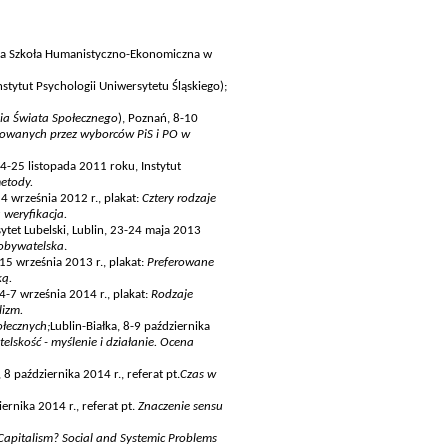
za Szkoła Humanistyczno-Ekonomiczna w
nstytut Psychologii Uniwersytetu Śląskiego);
ia Świata Społecznego
), Poznań, 8-10
owanych przez wyborców PiS i PO w
24-25 listopada 2011 roku, Instytut
metody.
4 września 2012 r., plakat:
Cztery rodzaje
 weryfikacja.
sytet Lubelski, Lublin, 23-24 maja 2013
obywatelska
.
15 września 2013 r., plakat:
Preferowane
ką.
4-7 września 2014 r., plakat:
Rodzaje
lizm.
łecznych;
Lublin-Białka, 8-9 października
elskość - myślenie i działanie. Ocena
8 października 2014 r., referat pt.
Czas w
rnika 2014 r., referat pt.
Znaczenie sensu
Capitalism? Social and Systemic Problems