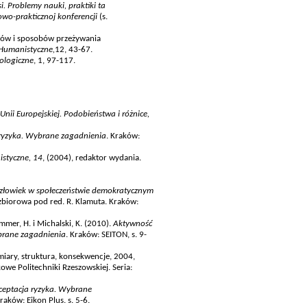
i. Problemy nauki, praktiki ta
owo-prakticznoj konferencji
(s.
elów i sposobów przeżywania
 Humanistyczne,
12, 43-67.
ologiczne
, 1, 97-117.
ii Europejskiej. Podobieństwa i różnice,
a ryzyka. Wybrane zagadnienia
. Kraków:
istyczne, 14
, (2004), redaktor wydania.
złowiek w społeczeństwie demokratycznym
 zbiorowa pod red. R. Klamuta. Kraków:
mmer, H. i Michalski, K. (2010).
Aktywność
brane zagadnienia
. Kraków: SEITON, s. 9-
miary, struktura, konsekwencje, 2004,
e Politechniki Rzeszowskiej. Seria:
kceptacja ryzyka. Wybrane
raków: Eikon Plus. s. 5-6.