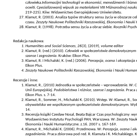
człowieka
.Informacijni technołogii w ekonomici, menedżmenti i biznes
ocwiti. Cpecializowanij wipusk za materiałami VIII Miżnarodnoj nauk
219-225). Kiiw: Widawnictwo Ewropiejskowo Uniwiersitetu.
Klamut, R. (2003). Analiza typów struktury sensu życia w obszarze c
czasu.
Zeszyty Naukowe Politechniki Rzeszowskiej, Ekonomia i Nauki
Klamut, R. (1998). Potrzeba sensu życia a obraz siebie.
Roczniki Psych
Redakcja naukowa:
Humanities and Social Sciences, 26
(3), (2019),
volume editor
Klamut, R. (red.) (2010).
Człowiek w społeczeństwie demokratycznym Un
szanse i zagrożenia
. Kraków: Eikon Plus.
Klamut, R. i Michalski, K. (red.) (2006).
Percepcja, ocena i akceptacj
Eikon Plus.
Zeszyty Naukowe Politechniki Rzeszowskiej, Ekonomia i Nauki Human
Recenzje i inne:
Klamut, R., (2010) Jednostka w społeczeństwie – wprowadzenie. W:
C
Unii Europejskiej. Podobieństwa i różnice, szanse i zagrożenia
. Praca
Eikon Plus. s. 7-14.
Klamut, R., Sommer, H., Michalski K. (2010). Wstęp. W: Klamut, R., So
obywatelska we współczesnym społeczeństwie demokratycznym. Wy
14.
Recenzja książki Czesław Nosal, Beata Bajcar Czas psychologiczny: wy
Wydawnictwo Instytutu Psychologii PAN, Warszawa. W: Zeszyty Naukow
Ekonomia i Nauki Humanistyczne. z.16. 2007 s. 167-169.
Klamut, R., Michalski K. (2006). Przedmowa. W:
Percepcja, ocena i a
zagadnienia.
Praca zbiorowa pod red. R. Klamuta i K. Michalskiego. K