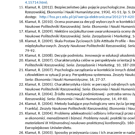
4,15714.html
;
Klamut, R. (2012). Bezpieczeństwo jako pojęcie psychologiczne. Zesz
Rzeszowskiej, Ekonomia i Nauki Humanistyczne, 19(4), 41-51; lp: 5; 
dostęp:
http://hss.prz.edu.pl/pl/wersja-elektroniczna/2012/19-420
Klamut, R. (2010). Ocena poznawcza decyzji wyborczych w kontekści
Naukowe Politechniki Rzeszowskiej. Seria: Ekonomia i Nauki Humanis
Klamut, R. (2009). Niektóre socjokulturowe uwarunkowania oceny d
Naukowe Politechniki Rzeszowskiej. Seria: Zarządzanie i Marketing
, 
Klamut, R. (2009). Skala Postaw Życiowych (Life Attitude Profile – R
międzykulturowych.
Zeszyty Naukowe Politechniki Rzeszowskiej. Seri
79-92.
Klamut, R. (2008). Decyzje podmiotu.
Innowacje w edukacji akademic
Klamut, R. (2007). Charakterystyka celów w perspektywie orientacji
Politechniki Rzeszowskiej. Seria: Zarządzanie i Marketing,
10, 187-20
Klamut, R. (2007). Psychologia zarządzania w kontekście innych dzied
człowiekiem w sytuacji pracy. Perspektywa systemowa.
Zeszyty Nauko
Seria: Ekonomia i Nauki Humanistyczne,
16, 27-37.
Klamut, R. (2005). Charakterystyka różnic w percepcji odrębnych syt
Naukowe Politechniki Rzeszowskiej. Seria: Ekonomia i Nauki Humanis
Klamut, R. (2004). Źródło motywacji podmiotowej - potrzeba sensu ż
Rzeszowskiej. Seria: Ekonomia i Nauki Humanistyczne,
14, 49-60.
Klamut, R. (2004). Metody badające psychologiczny sens życia (przegl
Frankla).
Zeszyty Naukowe Politechniki Rzeszowskiej, Ekonomia i Na
Klamut, R. (2004). Problemy adekwatności odbioru informacji przez 
w ekonomici, menedżmenti i biznesi. Problemy nauki, praktiki ta ocwi
materiałami IX Miżnarodnoj naukowo-prakticznoj konferencji
(s. 160
Ewropiejskowo Uniwiersitetu.
Klamut, R. (2003). Sposoby przeżywania czasu i ich znaczenie w nad