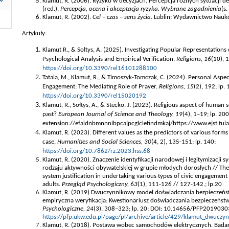
Klamut, R. (2006). Ryzyko w decyzjach. Percepcja różnych sytuacji de
(red.),
Percepcja, ocena i akceptacja ryzyka. Wybrane zagadnienia
(s
Klamut, R. (2002).
Cel – czas – sens życia
. Lublin: Wydawnictwo Nauk
Artykuły:
Klamut R., & Sołtys, A. (2025). Investigating Popular Representation
Psychological Analysis and Empirical Verification,
Religions, 16
10), 1
(
https://doi.org/10.3390/rel16101288100
Tatala, M., Klamut, R., & Timoszyk-Tomczak, C. (2024). Personal Aspect
Engagement: The Mediating Role of Prayer.
Religions, 15
(2), 192; lp. 
https://doi.org/10.3390/rel15020192
Klamut, R., Sołtys, A., & Stecko, J. (2023). Religious aspect of human so
past?
European Journal of Science and Theology, 19
(4), 1–19; lp. 200
extension://efaidnbmnnnibpcajpcglclefindmkaj/https://www.ejst.tui
Kla
mut, R. (2023). Different values as the predictors of various forms
case,
Humanities and Social Sciences, 30
(4, 2), 135-151; lp. 140;
https://doi.org/10.7862/rz.2023.hss.68
Klamut, R. (2020). Znaczenie identyfikacji narodowej i legitymizacj
rodzaju aktywności obywatelskiej w grupie młodych dorosłych // The r
system justification in undertaking various types of civic engagement
adults.
Przegląd Psychologiczny, 63
(1), 111-126 // 127-142.; lp.20
Klamut, R. (2019) Dwuczynnikowy model doświadczania bezpieczeństw
empiryczna weryfikacja: Kwestionariusz doświadczania bezpieczeńst
Psychologiczne, 24
(3), 308–323; lp. 20; DOI: 10.14656/PFP2019030
https://pfp.ukw.edu.pl/page/pl/archive/article/429/klamut_dwucz
Klamut, R. (2018). Postawa wobec samochodów elektrycznych. Badan