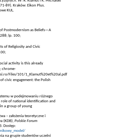
cyzyjnych. W: R. Klamut i K. Michalski
. 71-89)
.
Kraków: Eikon Plus.
owe KUL.
s of Postmodernism as Beliefs—A
288; lp. 100;
s of Religiosity and Civic
100;
cial activity is this already
chrome-
;
asi.ro/Files/101/1_Klamut%20et%20al.pdf
 of civic engagement: the Polish
i systemu w podejmowaniu różnego
ole of national identification and
 in a group of young
a – założenia teoretyczne i
wa (KDB),
Polskie Forum
3. Dostęp:
ynnikowy_model/
ia na grupie studentów uczelni