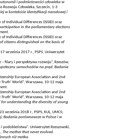
utonomii i podmiotowości człowieka w
ie Rozwoju Człowieka, Szczecin, 1-3
ej w kontekście identyfikacji narodowej i
of Individual Differences (ISSID) oraz
articipation in the parliamentary elections
ement.
of Individual Differences (ISSID) oraz
of citizens distinguished on the basis of
-17 września 2017 r., PSPS, Uniwersytet
– filary i perspektywa rozwoju”, Rzeszów,
społeczny samochodów na prąd. Badania
tizenship European Association and 2nd
ost-Truth’ World”, Warszawa, 10-12 maja
ment
.
tizenship European Association and 2nd
ost-Truth’ World”, Warszawa, 10-12 maja
 for understanding the diversity of young
-23 września 2018 r., PSPS, KUL, UMCS;
j. Badania porównawcze w Polsce i w
 i podobieństwa". Uniwersytet Rzeszowski,
.,
The mother that never evolved.
innych niż matka
.